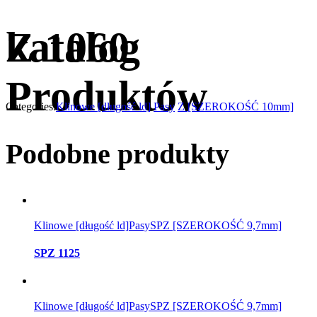
katalog
Z 1060
Produktów
Categories:
Klinowe [długość ld]
Pasy
Z [SZEROKOŚĆ 10mm]
Podobne produkty
Klinowe [długość ld]
Pasy
SPZ [SZEROKOŚĆ 9,7mm]
SPZ 1125
Klinowe [długość ld]
Pasy
SPZ [SZEROKOŚĆ 9,7mm]