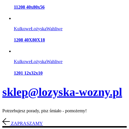
11208 40x80x56
Kulkowe
Łożyska
Wahliwe
1208 40X80X18
Kulkowe
Łożyska
Wahliwe
1201 12x32x10
sklep@lozyska-wozny.pl
Potrzebujesz porady, pisz śmiało - pomożemy!
ZAPRASZAMY