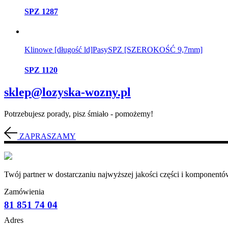
SPZ 1287
Klinowe [długość ld]
Pasy
SPZ [SZEROKOŚĆ 9,7mm]
SPZ 1120
sklep@lozyska-wozny.pl
Potrzebujesz porady, pisz śmiało - pomożemy!
ZAPRASZAMY
Twój partner w dostarczaniu najwyższej jakości części i komponentów
Zamówienia
81 851 74 04
Adres