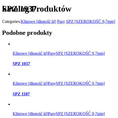
katalog Produktów
SPZ 1937
Categories:
Klinowe [długość ld]
Pasy
SPZ [SZEROKOŚĆ 9,7mm]
Podobne produkty
Klinowe [długość ld]
Pasy
SPZ [SZEROKOŚĆ 9,7mm]
SPZ 1037
Klinowe [długość ld]
Pasy
SPZ [SZEROKOŚĆ 9,7mm]
SPZ 1187
Klinowe [długość ld]
Pasy
SPZ [SZEROKOŚĆ 9,7mm]