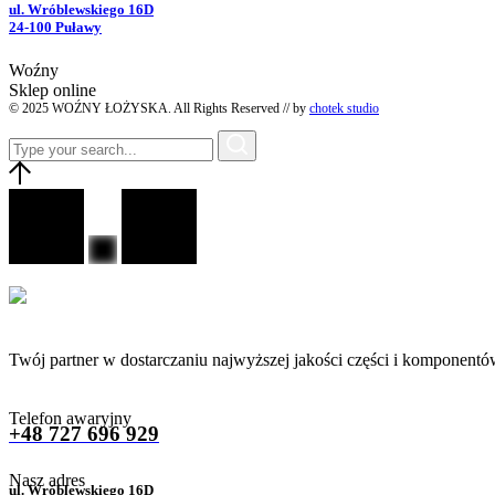
ul. Wróblewskiego 16D
24-100 Puławy
Woźny
Sklep online
© 2025 WOŹNY ŁOŻYSKA. All Rights Reserved // by
chotek studio
Twój partner w dostarczaniu najwyższej jakości części i komponentó
Telefon awaryjny
+48 727 696 929
Nasz adres
ul. Wróblewskiego 16D