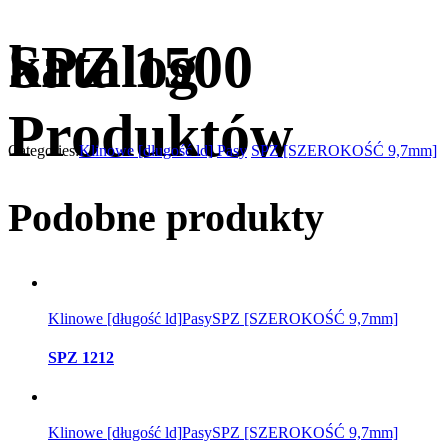
katalog
SPZ 1500
Produktów
Categories:
Klinowe [długość ld]
Pasy
SPZ [SZEROKOŚĆ 9,7mm]
Podobne produkty
Klinowe [długość ld]
Pasy
SPZ [SZEROKOŚĆ 9,7mm]
SPZ 1212
Klinowe [długość ld]
Pasy
SPZ [SZEROKOŚĆ 9,7mm]