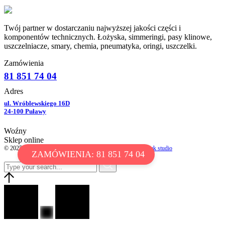
Twój partner w dostarczaniu najwyższej jakości części i
komponentów technicznych. Łożyska, simmeringi, pasy klinowe,
uszczelniacze, smary, chemia, pneumatyka, oringi, uszczelki.
Zamówienia
81 851 74 04
Adres
ul. Wróblewskiego 16D
24-100 Puławy
Woźny
Sklep online
© 2025 WOŹNY ŁOŻYSKA. All Rights Reserved // by
chotek studio
ZAMÓWIENIA: 81 851 74 04