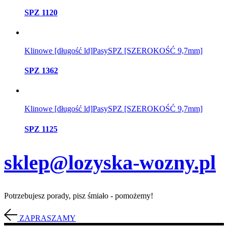
SPZ 1120
Klinowe [długość ld]
Pasy
SPZ [SZEROKOŚĆ 9,7mm]
SPZ 1362
Klinowe [długość ld]
Pasy
SPZ [SZEROKOŚĆ 9,7mm]
SPZ 1125
sklep@lozyska-wozny.pl
Potrzebujesz porady, pisz śmiało - pomożemy!
ZAPRASZAMY