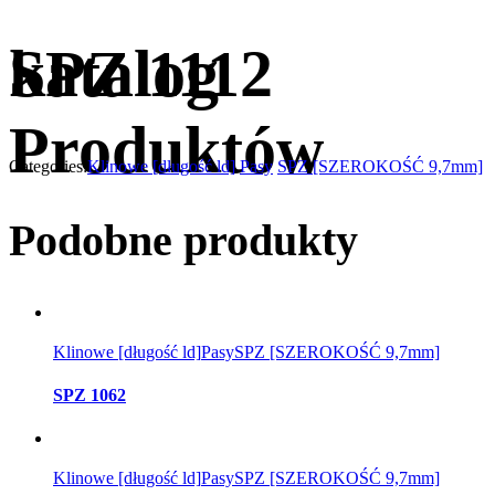
katalog
SPZ 1112
Produktów
Categories:
Klinowe [długość ld]
Pasy
SPZ [SZEROKOŚĆ 9,7mm]
Podobne produkty
Klinowe [długość ld]
Pasy
SPZ [SZEROKOŚĆ 9,7mm]
SPZ 1062
Klinowe [długość ld]
Pasy
SPZ [SZEROKOŚĆ 9,7mm]