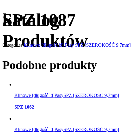
katalog
SPZ 1087
Produktów
Categories:
Klinowe [długość ld]
Pasy
SPZ [SZEROKOŚĆ 9,7mm]
Podobne produkty
Klinowe [długość ld]
Pasy
SPZ [SZEROKOŚĆ 9,7mm]
SPZ 1062
Klinowe [długość ld]
Pasy
SPZ [SZEROKOŚĆ 9,7mm]