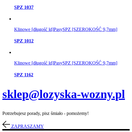
SPZ 1037
Klinowe [długość ld]
Pasy
SPZ [SZEROKOŚĆ 9,7mm]
SPZ 1012
Klinowe [długość ld]
Pasy
SPZ [SZEROKOŚĆ 9,7mm]
SPZ 1162
sklep@lozyska-wozny.pl
Potrzebujesz porady, pisz śmiało - pomożemy!
ZAPRASZAMY