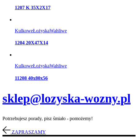
1207 K 35X2X17
Kulkowe
Łożyska
Wahliwe
1204 20X47X14
Kulkowe
Łożyska
Wahliwe
11208 40x80x56
sklep@lozyska-wozny.pl
Potrzebujesz porady, pisz śmiało - pomożemy!
ZAPRASZAMY