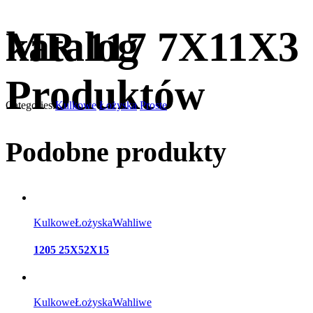
katalog
MR 117 7X11X3
Produktów
Categories:
Kulkowe
Łożyska
Proste
Podobne produkty
Kulkowe
Łożyska
Wahliwe
1205 25X52X15
Kulkowe
Łożyska
Wahliwe