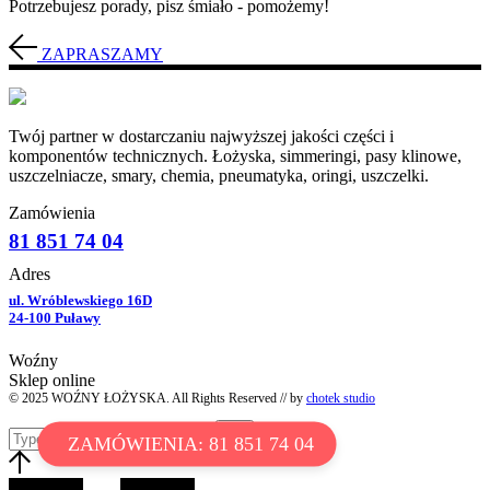
Potrzebujesz porady, pisz śmiało - pomożemy!
ZAPRASZAMY
Twój partner w dostarczaniu najwyższej jakości części i
komponentów technicznych. Łożyska, simmeringi, pasy klinowe,
uszczelniacze, smary, chemia, pneumatyka, oringi, uszczelki.
Zamówienia
81 851 74 04
Adres
ul. Wróblewskiego 16D
24-100 Puławy
Woźny
Sklep online
© 2025 WOŹNY ŁOŻYSKA. All Rights Reserved // by
chotek studio
ZAMÓWIENIA: 81 851 74 04