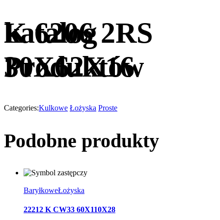
katalog
K 6206 2RS
Produktów
30X62X16
Categories:
Kulkowe
Łożyska
Proste
Podobne produkty
Baryłkowe
Łożyska
22212 K CW33 60X110X28