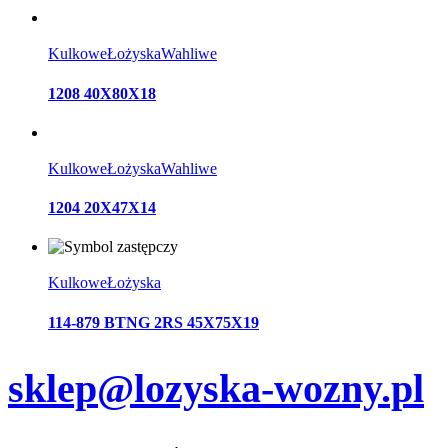
Kulkowe
Łożyska
Wahliwe
1208 40X80X18
Kulkowe
Łożyska
Wahliwe
1204 20X47X14
Kulkowe
Łożyska
114-879 BTNG 2RS 45X75X19
sklep@lozyska-wozny.pl