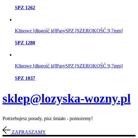
SPZ 1262
Klinowe [długość ld]
Pasy
SPZ [SZEROKOŚĆ 9,7mm]
SPZ 1280
Klinowe [długość ld]
Pasy
SPZ [SZEROKOŚĆ 9,7mm]
SPZ 1037
sklep@lozyska-wozny.pl
Potrzebujesz porady, pisz śmiało - pomożemy!
ZAPRASZAMY