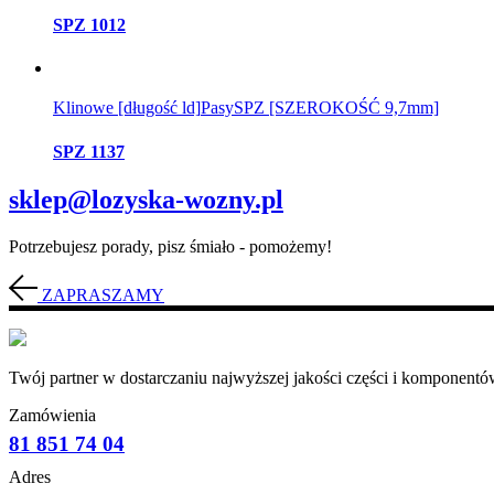
SPZ 1012
Klinowe [długość ld]
Pasy
SPZ [SZEROKOŚĆ 9,7mm]
SPZ 1137
sklep@lozyska-wozny.pl
Potrzebujesz porady, pisz śmiało - pomożemy!
ZAPRASZAMY
Twój partner w dostarczaniu najwyższej jakości części i komponentów
Zamówienia
81 851 74 04
Adres