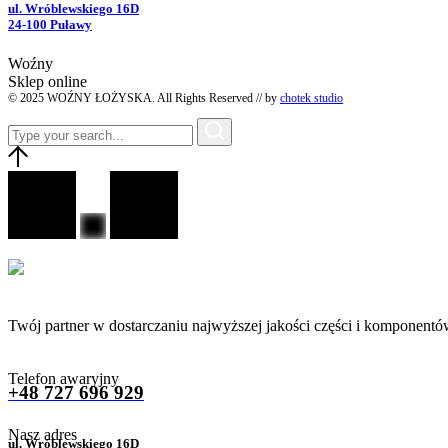
ul. Wróblewskiego 16D
24-100 Puławy
Woźny
Sklep online
© 2025 WOŹNY ŁOŻYSKA. All Rights Reserved // by
chotek studio
Twój partner w dostarczaniu najwyższej jakości części i komponentó
Telefon awaryjny
+48 727 696 929
Nasz adres
ul. Wróblewskiego 16D