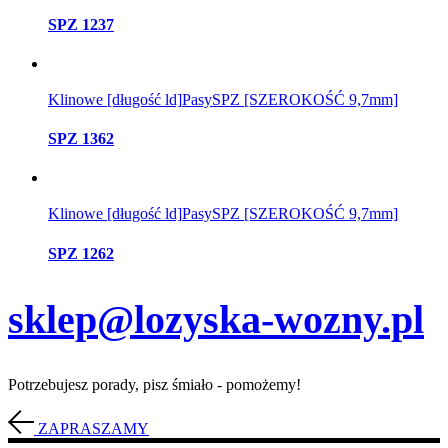
SPZ 1237
Klinowe [długość ld]
Pasy
SPZ [SZEROKOŚĆ 9,7mm]
SPZ 1362
Klinowe [długość ld]
Pasy
SPZ [SZEROKOŚĆ 9,7mm]
SPZ 1262
sklep@lozyska-wozny.pl
Potrzebujesz porady, pisz śmiało - pomożemy!
ZAPRASZAMY