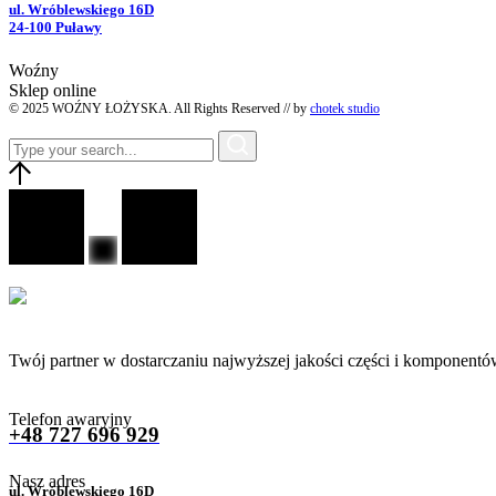
ul. Wróblewskiego 16D
24-100 Puławy
Woźny
Sklep online
© 2025 WOŹNY ŁOŻYSKA. All Rights Reserved // by
chotek studio
Twój partner w dostarczaniu najwyższej jakości części i komponentó
Telefon awaryjny
+48 727 696 929
Nasz adres
ul. Wróblewskiego 16D