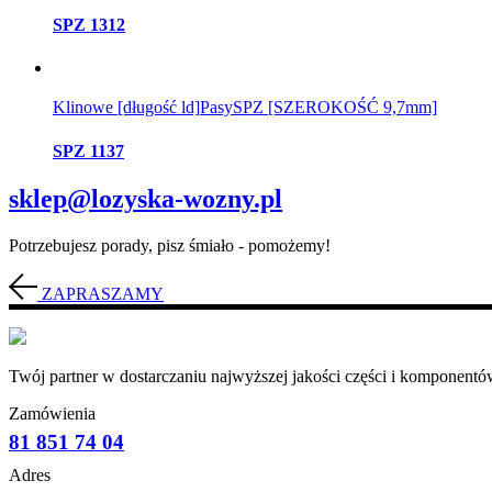
SPZ 1312
Klinowe [długość ld]
Pasy
SPZ [SZEROKOŚĆ 9,7mm]
SPZ 1137
sklep@lozyska-wozny.pl
Potrzebujesz porady, pisz śmiało - pomożemy!
ZAPRASZAMY
Twój partner w dostarczaniu najwyższej jakości części i komponentów
Zamówienia
81 851 74 04
Adres