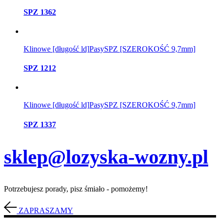
SPZ 1362
Klinowe [długość ld]
Pasy
SPZ [SZEROKOŚĆ 9,7mm]
SPZ 1212
Klinowe [długość ld]
Pasy
SPZ [SZEROKOŚĆ 9,7mm]
SPZ 1337
sklep@lozyska-wozny.pl
Potrzebujesz porady, pisz śmiało - pomożemy!
ZAPRASZAMY