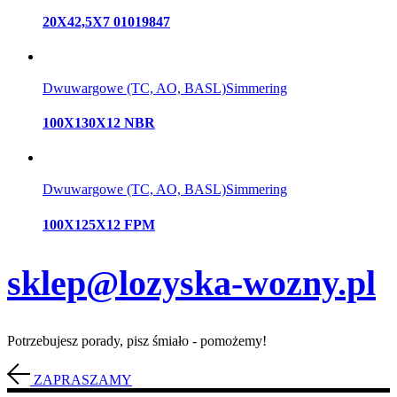
20X42,5X7 01019847
Dwuwargowe (TC, AO, BASL)
Simmering
100X130X12 NBR
Dwuwargowe (TC, AO, BASL)
Simmering
100X125X12 FPM
sklep@lozyska-wozny.pl
Potrzebujesz porady, pisz śmiało - pomożemy!
ZAPRASZAMY