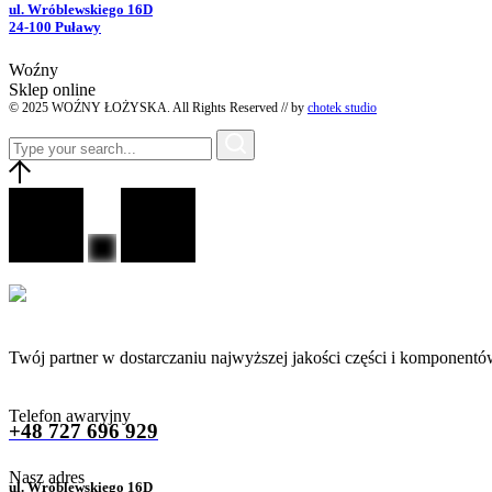
ul. Wróblewskiego 16D
24-100 Puławy
Woźny
Sklep online
© 2025 WOŹNY ŁOŻYSKA. All Rights Reserved // by
chotek studio
Twój partner w dostarczaniu najwyższej jakości części i komponentó
Telefon awaryjny
+48 727 696 929
Nasz adres
ul. Wróblewskiego 16D