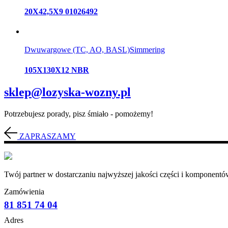
20X42,5X9 01026492
Dwuwargowe (TC, AO, BASL)
Simmering
105X130X12 NBR
sklep@lozyska-wozny.pl
Potrzebujesz porady, pisz śmiało - pomożemy!
ZAPRASZAMY
Twój partner w dostarczaniu najwyższej jakości części i komponentów
Zamówienia
81 851 74 04
Adres