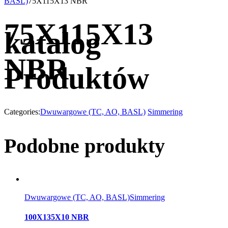
BASL)
75X115X13 NBR
75X115X13
katalog
NBR
Produktów
Categories:
Dwuwargowe (TC, AO, BASL)
Simmering
Podobne produkty
Dwuwargowe (TC, AO, BASL)
Simmering
100X135X10 NBR