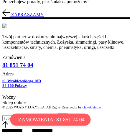
Potrzebujesz porady, pisz śmiało - pomożemy!
ZAPRASZAMY
Twój partner w dostarczaniu najwyższej jakości części i
komponentów technicznych. Łożyska, simmeringi, pasy klinowe,
uszczelniacze, smary, chemia, pneumatyka, oringi, uszczelki.
Zamówienia
81 851 74 04
Adres
ul. Wróblewskiego 16D
24-100 Puławy
Woźny
Sklep online
© 2025 WOŹNY ŁOŻYSKA. All Rights Reserved // by
chotek studio
ZAMÓWIENIA: 81 851 74 04