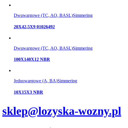
Dwuwargowe (TC, AO, BASL)
Simmering
20X42,5X9 01026492
Dwuwargowe (TC, AO, BASL)
Simmering
100X140X12 NBR
Jednowargowe (A, BA)
Simmering
10X15X3 NBR
sklep@lozyska-wozny.pl