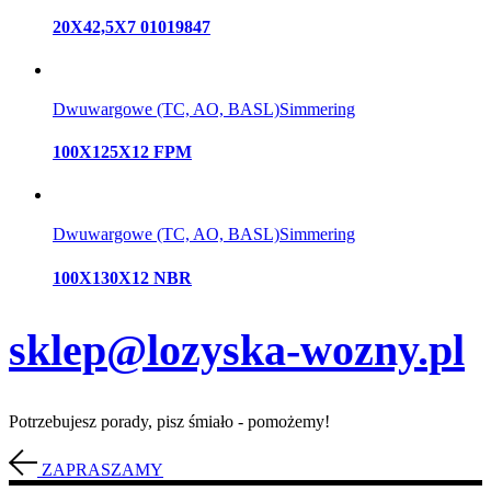
20X42,5X7 01019847
Dwuwargowe (TC, AO, BASL)
Simmering
100X125X12 FPM
Dwuwargowe (TC, AO, BASL)
Simmering
100X130X12 NBR
sklep@lozyska-wozny.pl
Potrzebujesz porady, pisz śmiało - pomożemy!
ZAPRASZAMY