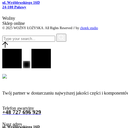
ul. Wróblewskiego 16D
24-100 Puławy
Woźny
Sklep online
© 2025 WOŹNY ŁOŻYSKA. All Rights Reserved // by
chotek studio
Twój partner w dostarczaniu najwyższej jakości części i komponentó
Telefon awaryjny
+48 727 696 929
Nasz adres
ul. Wróblewskiego 16D