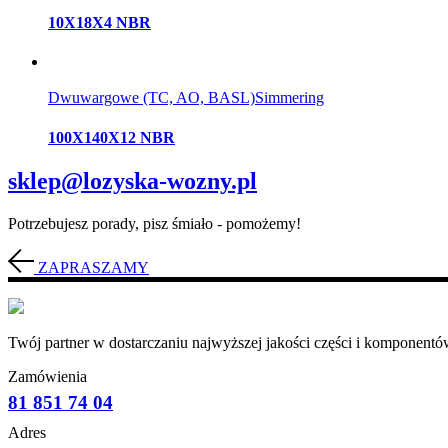
10X18X4 NBR
Dwuwargowe (TC, AO, BASL)
Simmering
100X140X12 NBR
sklep@lozyska-wozny.pl
Potrzebujesz porady, pisz śmiało - pomożemy!
ZAPRASZAMY
Twój partner w dostarczaniu najwyższej jakości części i komponentów
Zamówienia
81 851 74 04
Adres