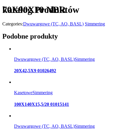
katalog Produktów
70X90X10 NBR
Categories:
Dwuwargowe (TC, AO, BASL)
Simmering
Podobne produkty
Dwuwargowe (TC, AO, BASL)
Simmering
20X42,5X9 01026492
Kasetowe
Simmering
100X140X15,5/20 01015141
Dwuwargowe (TC, AO, BASL)
Simmering