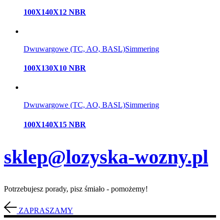
100X140X12 NBR
Dwuwargowe (TC, AO, BASL)
Simmering
100X130X10 NBR
Dwuwargowe (TC, AO, BASL)
Simmering
100X140X15 NBR
sklep@lozyska-wozny.pl
Potrzebujesz porady, pisz śmiało - pomożemy!
ZAPRASZAMY