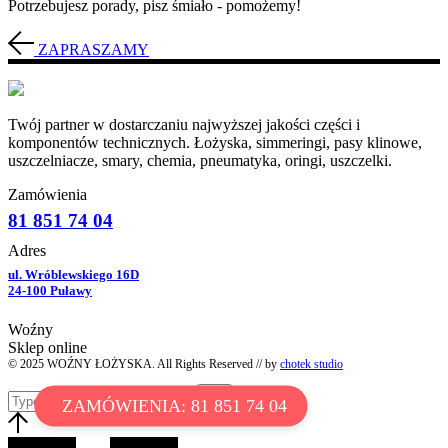
Potrzebujesz porady, pisz śmiało - pomożemy!
ZAPRASZAMY
Twój partner w dostarczaniu najwyższej jakości części i
komponentów technicznych. Łożyska, simmeringi, pasy klinowe,
uszczelniacze, smary, chemia, pneumatyka, oringi, uszczelki.
Zamówienia
81 851 74 04
Adres
ul. Wróblewskiego 16D
24-100 Puławy
Woźny
Sklep online
© 2025 WOŹNY ŁOŻYSKA. All Rights Reserved // by
chotek studio
ZAMÓWIENIA: 81 851 74 04