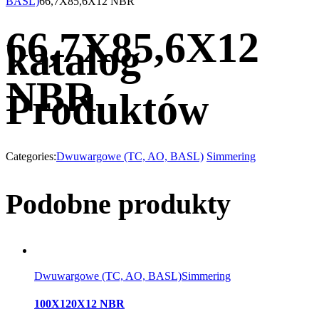
BASL)
66,7X85,6X12 NBR
66,7X85,6X12
katalog
NBR
Produktów
Categories:
Dwuwargowe (TC, AO, BASL)
Simmering
Podobne produkty
Dwuwargowe (TC, AO, BASL)
Simmering
100X120X12 NBR