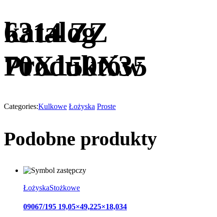
katalog
6314 ZZ
Produktów
70X150X35
Categories:
Kulkowe
Łożyska
Proste
Podobne produkty
Łożyska
Stożkowe
09067/195 19,05×49,225×18,034