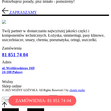
Potrzebujesz porady, pisz śmiało - pomożemy!
ZAPRASZAMY
Twój partner w dostarczaniu najwyższej jakości części i
komponentów technicznych. Łożyska, simmeringi, pasy klinowe,
uszczelniacze, smary, chemia, pneumatyka, oringi, uszczelki.
Zamówienia
81 851 74 04
Adres
ul. Wróblewskiego 16D
24-100 Puławy
Woźny
Sklep online
© 2025 WOŹNY ŁOŻYSKA. All Rights Reserved // by
chotek studio
ZAMÓWIENIA: 81 851 74 04