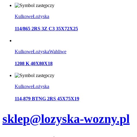
Kulkowe
Łożyska
114/865 2RS 3Z C3 35X72X25
Kulkowe
Łożyska
Wahliwe
1208 K 40X80X18
Kulkowe
Łożyska
114-879 BTNG 2RS 45X75X19
sklep@lozyska-wozny.pl