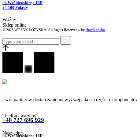
ul. Wróblewskiego 16D
24-100 Puławy
Woźny
Sklep online
© 2025 WOŹNY ŁOŻYSKA. All Rights Reserved // by
chotek studio
Twój partner w dostarczaniu najwyższej jakości części i komponentó
Telefon awaryjny
+48 727 696 929
Nasz adres
ul. Wróblewskiego 16D