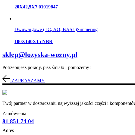
20X42,5X7 01019847
Dwuwargowe (TC, AO, BASL)
Simmering
100X140X15 NBR
sklep@lozyska-wozny.pl
Potrzebujesz porady, pisz śmiało - pomożemy!
ZAPRASZAMY
Twój partner w dostarczaniu najwyższej jakości części i komponentów
Zamówienia
81 851 74 04
Adres