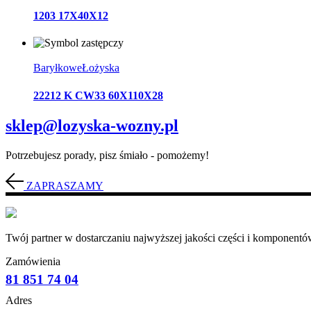
1203 17X40X12
Baryłkowe
Łożyska
22212 K CW33 60X110X28
sklep@lozyska-wozny.pl
Potrzebujesz porady, pisz śmiało - pomożemy!
ZAPRASZAMY
Twój partner w dostarczaniu najwyższej jakości części i komponentów
Zamówienia
81 851 74 04
Adres