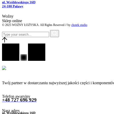
ul. Wróblewskiego 16D
24-100 Puławy
Woźny
Sklep online
© 2025 WOŹNY ŁOŻYSKA. All Rights Reserved // by
chotek studio
Twój partner w dostarczaniu najwyższej jakości części i komponentó
Telefon awaryjny
+48 727 696 929
Nasz adres
ul. Wróblewskiego 16D