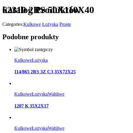
katalog Produktów
62310 2RS 50X110X40
Categories:
Kulkowe
Łożyska
Proste
Podobne produkty
Kulkowe
Łożyska
114/865 2RS 3Z C3 35X72X25
Kulkowe
Łożyska
Wahliwe
1207 K 35X2X17
Kulkowe
Łożyska
Wahliwe