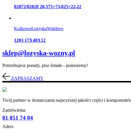
02872/02820 28,575×73,025×22,22
Kulkowe
Łożyska
Wahliwe
1203 17X40X12
sklep@lozyska-wozny.pl
Potrzebujesz porady, pisz śmiało - pomożemy!
ZAPRASZAMY
Twój partner w dostarczaniu najwyższej jakości części i komponentów
Zamówienia
81 851 74 04
Adres