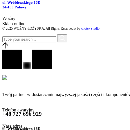
ul. Wróblewskiego 16D
24-100 Puławy
Woźny
Sklep online
© 2025 WOŹNY ŁOŻYSKA. All Rights Reserved // by
chotek studio
Twój partner w dostarczaniu najwyższej jakości części i komponentó
Telefon awaryjny
+48 727 696 929
Nasz adres
ul. Wróblewskiego 16D