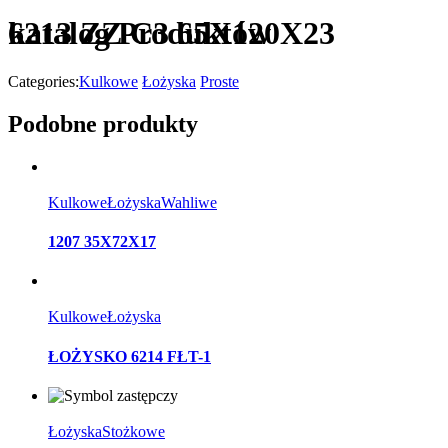
katalog Produktów
6213 ZZ C3 65X120X23
Categories:
Kulkowe
Łożyska
Proste
Podobne produkty
Kulkowe
Łożyska
Wahliwe
1207 35X72X17
Kulkowe
Łożyska
ŁOŻYSKO 6214 FŁT-1
Łożyska
Stożkowe