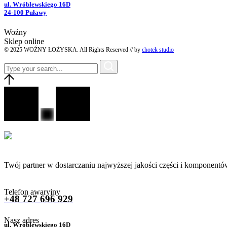
ul. Wróblewskiego 16D
24-100 Puławy
Woźny
Sklep online
© 2025 WOŹNY ŁOŻYSKA. All Rights Reserved // by
chotek studio
Twój partner w dostarczaniu najwyższej jakości części i komponentó
Telefon awaryjny
+48 727 696 929
Nasz adres
ul. Wróblewskiego 16D