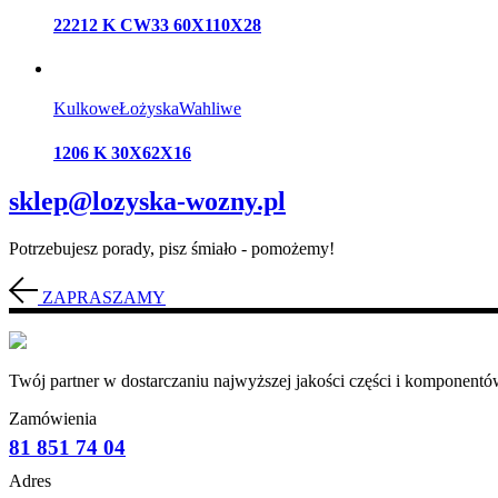
22212 K CW33 60X110X28
Kulkowe
Łożyska
Wahliwe
1206 K 30X62X16
sklep@lozyska-wozny.pl
Potrzebujesz porady, pisz śmiało - pomożemy!
ZAPRASZAMY
Twój partner w dostarczaniu najwyższej jakości części i komponentów
Zamówienia
81 851 74 04
Adres