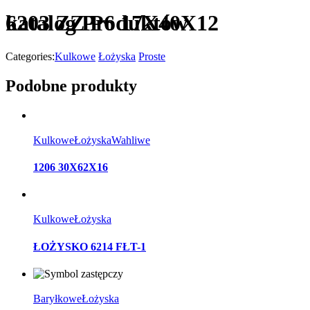
katalog Produktów
6203 ZZ P6 17X40X12
Categories:
Kulkowe
Łożyska
Proste
Podobne produkty
Kulkowe
Łożyska
Wahliwe
1206 30X62X16
Kulkowe
Łożyska
ŁOŻYSKO 6214 FŁT-1
Baryłkowe
Łożyska