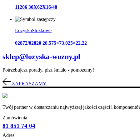
11206 30X62X16/48
Łożyska
Stożkowe
02872/02820 28,575×73,025×22,22
sklep@lozyska-wozny.pl
Potrzebujesz porady, pisz śmiało - pomożemy!
ZAPRASZAMY
Twój partner w dostarczaniu najwyższej jakości części i komponentów
Zamówienia
81 851 74 04
Adres