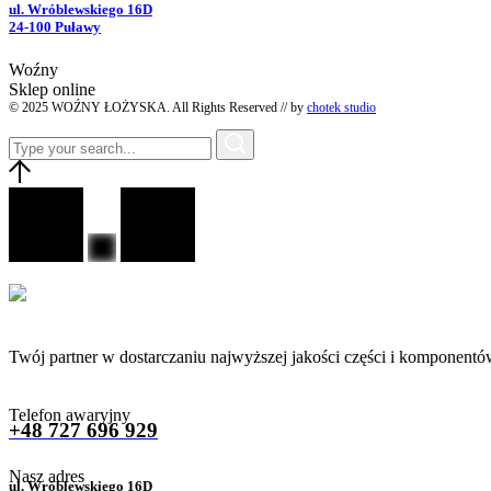
ul. Wróblewskiego 16D
24-100 Puławy
Woźny
Sklep online
© 2025 WOŹNY ŁOŻYSKA. All Rights Reserved // by
chotek studio
Twój partner w dostarczaniu najwyższej jakości części i komponentó
Telefon awaryjny
+48 727 696 929
Nasz adres
ul. Wróblewskiego 16D