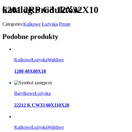
katalog Produktów
6201 2RS C3 12X32X10
Categories:
Kulkowe
Łożyska
Proste
Podobne produkty
Kulkowe
Łożyska
Wahliwe
1208 40X80X18
Baryłkowe
Łożyska
22212 K CW33 60X110X28
Kulkowe
Łożyska
Wahliwe