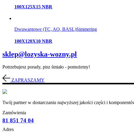
100X125X15 NBR
Dwuwargowe (TC, AO, BASL)
Simmering
100X120X10 NBR
sklep@lozyska-wozny.pl
Potrzebujesz porady, pisz śmiało - pomożemy!
ZAPRASZAMY
Twój partner w dostarczaniu najwyższej jakości części i komponentów
Zamówienia
81 851 74 04
Adres