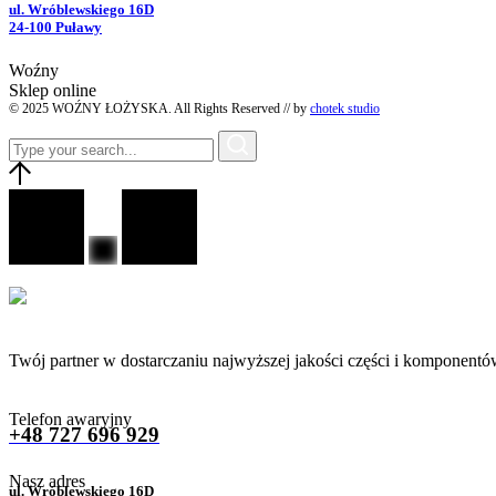
ul. Wróblewskiego 16D
24-100 Puławy
Woźny
Sklep online
© 2025 WOŹNY ŁOŻYSKA. All Rights Reserved // by
chotek studio
Twój partner w dostarczaniu najwyższej jakości części i komponentó
Telefon awaryjny
+48 727 696 929
Nasz adres
ul. Wróblewskiego 16D