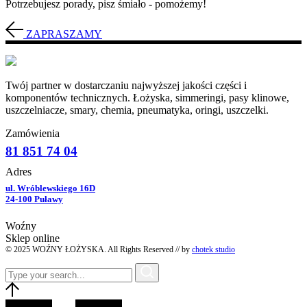
Potrzebujesz porady, pisz śmiało - pomożemy!
ZAPRASZAMY
Twój partner w dostarczaniu najwyższej jakości części i
komponentów technicznych. Łożyska, simmeringi, pasy klinowe,
uszczelniacze, smary, chemia, pneumatyka, oringi, uszczelki.
Zamówienia
81 851 74 04
Adres
ul. Wróblewskiego 16D
24-100 Puławy
Woźny
Sklep online
© 2025 WOŹNY ŁOŻYSKA. All Rights Reserved // by
chotek studio