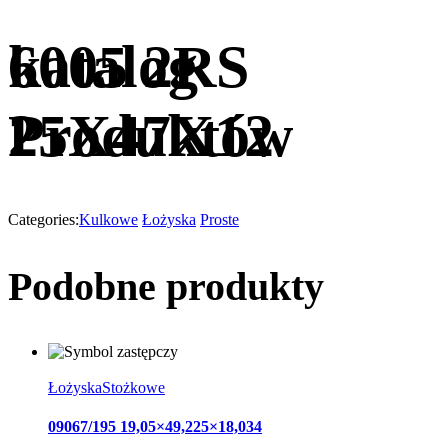
katalog
6005 2RS
Produktów
25X47X12
Categories:
Kulkowe
Łożyska
Proste
Podobne produkty
Łożyska
Stożkowe
09067/195 19,05×49,225×18,034