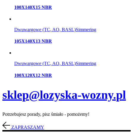
100X140X15 NBR
Dwuwargowe (TC, AO, BASL)
Simmering
105X140X13 NBR
Dwuwargowe (TC, AO, BASL)
Simmering
100X120X12 NBR
sklep@lozyska-wozny.pl
Potrzebujesz porady, pisz śmiało - pomożemy!
ZAPRASZAMY