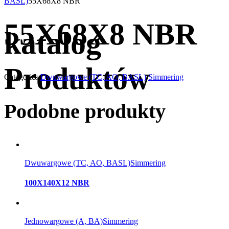
BASL)
55X68X8 NBR
55X68X8 NBR
katalog
Produktów
Categories:
Dwuwargowe (TC, AO, BASL)
Simmering
Podobne produkty
Dwuwargowe (TC, AO, BASL)
Simmering
100X140X12 NBR
Jednowargowe (A, BA)
Simmering