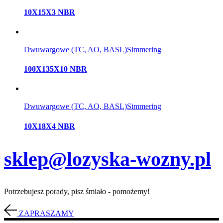
10X15X3 NBR
Dwuwargowe (TC, AO, BASL)
Simmering
100X135X10 NBR
Dwuwargowe (TC, AO, BASL)
Simmering
10X18X4 NBR
sklep@lozyska-wozny.pl
Potrzebujesz porady, pisz śmiało - pomożemy!
ZAPRASZAMY