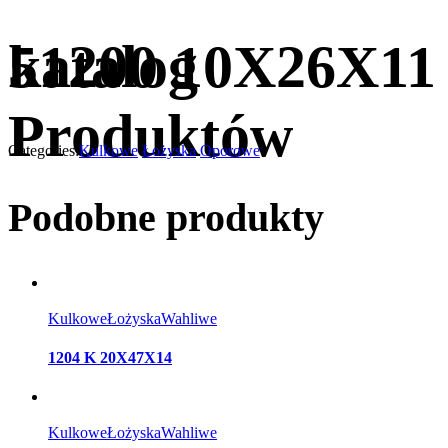
katalog
51200 10X26X11
Produktów
Categories:
Kulkowe
Łożyska
Oporowe
Podobne produkty
Kulkowe
Łożyska
Wahliwe
1204 K 20X47X14
Kulkowe
Łożyska
Wahliwe