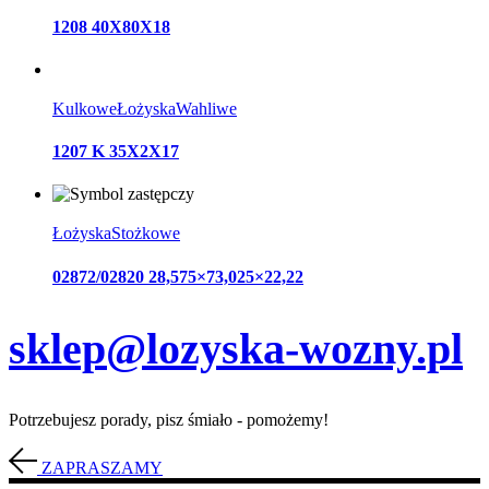
1208 40X80X18
Kulkowe
Łożyska
Wahliwe
1207 K 35X2X17
Łożyska
Stożkowe
02872/02820 28,575×73,025×22,22
sklep@lozyska-wozny.pl
Potrzebujesz porady, pisz śmiało - pomożemy!
ZAPRASZAMY