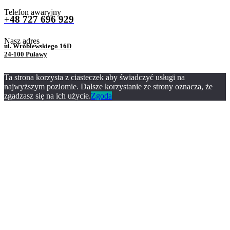
Telefon awaryjny
+48 727 696 929
Nasz adres
ul. Wróblewskiego 16D
24-100 Puławy
Ta strona korzysta z ciasteczek aby świadczyć usługi na
najwyższym poziomie. Dalsze korzystanie ze strony oznacza, że
zgadzasz się na ich użycie.
Zgoda