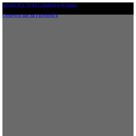
Skip
info:81 851 74 04
Lokalizacja
Kontakt
to
Obserwuj nas na Facebbok'u
the
content