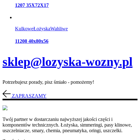
1207 35X72X17
Kulkowe
Łożyska
Wahliwe
11208 40x80x56
sklep@lozyska-wozny.pl
Potrzebujesz porady, pisz śmiało - pomożemy!
ZAPRASZAMY
Twój partner w dostarczaniu najwyższej jakości części i
komponentów technicznych. Łożyska, simmeringi, pasy klinowe,
uszczelniacze, smary, chemia, pneumatyka, oringi, uszczelki.