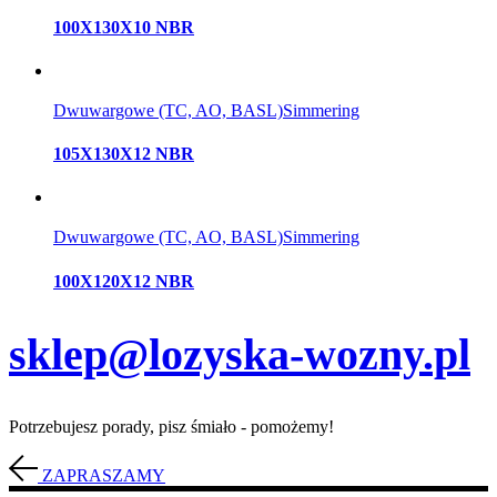
100X130X10 NBR
Dwuwargowe (TC, AO, BASL)
Simmering
105X130X12 NBR
Dwuwargowe (TC, AO, BASL)
Simmering
100X120X12 NBR
sklep@lozyska-wozny.pl
Potrzebujesz porady, pisz śmiało - pomożemy!
ZAPRASZAMY