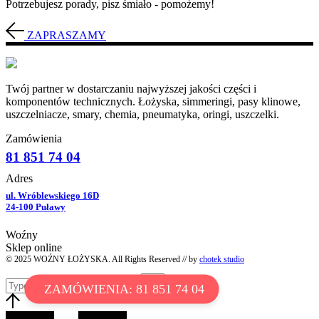
Potrzebujesz porady, pisz śmiało - pomożemy!
ZAPRASZAMY
Twój partner w dostarczaniu najwyższej jakości części i
komponentów technicznych. Łożyska, simmeringi, pasy klinowe,
uszczelniacze, smary, chemia, pneumatyka, oringi, uszczelki.
Zamówienia
81 851 74 04
Adres
ul. Wróblewskiego 16D
24-100 Puławy
Woźny
Sklep online
© 2025 WOŹNY ŁOŻYSKA. All Rights Reserved // by
chotek studio
ZAMÓWIENIA: 81 851 74 04