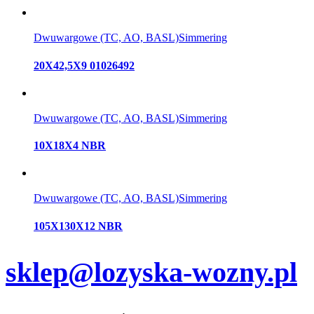
Dwuwargowe (TC, AO, BASL)
Simmering
20X42,5X9 01026492
Dwuwargowe (TC, AO, BASL)
Simmering
10X18X4 NBR
Dwuwargowe (TC, AO, BASL)
Simmering
105X130X12 NBR
sklep@lozyska-wozny.pl