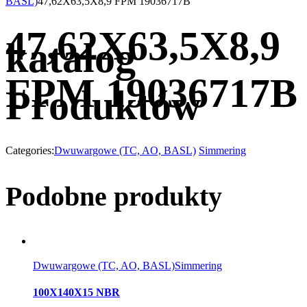
BASL)
47,62X63,5X8,9 FPM 19036717B
47,62X63,5X8,9
katalog
FPM 19036717B
Produktów
Categories:
Dwuwargowe (TC, AO, BASL)
Simmering
Podobne produkty
Dwuwargowe (TC, AO, BASL)
Simmering
100X140X15 NBR