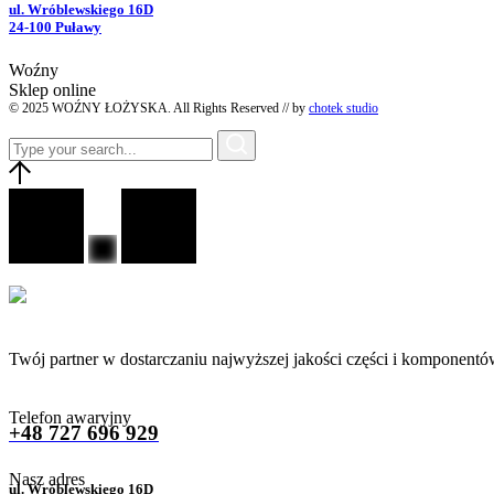
ul. Wróblewskiego 16D
24-100 Puławy
Woźny
Sklep online
© 2025 WOŹNY ŁOŻYSKA. All Rights Reserved // by
chotek studio
Twój partner w dostarczaniu najwyższej jakości części i komponentó
Telefon awaryjny
+48 727 696 929
Nasz adres
ul. Wróblewskiego 16D