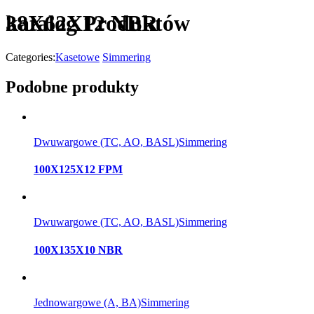
katalog Produktów
38X62X12 NBR
Categories:
Kasetowe
Simmering
Podobne produkty
Dwuwargowe (TC, AO, BASL)
Simmering
100X125X12 FPM
Dwuwargowe (TC, AO, BASL)
Simmering
100X135X10 NBR
Jednowargowe (A, BA)
Simmering