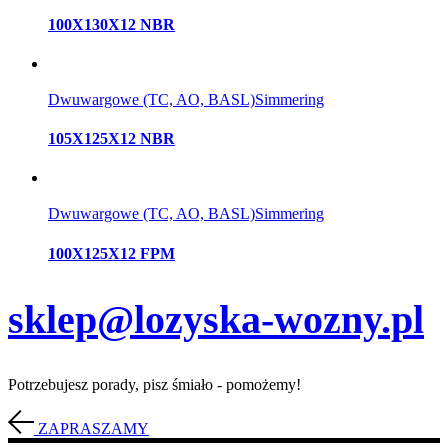
100X130X12 NBR
Dwuwargowe (TC, AO, BASL)
Simmering
105X125X12 NBR
Dwuwargowe (TC, AO, BASL)
Simmering
100X125X12 FPM
sklep@lozyska-wozny.pl
Potrzebujesz porady, pisz śmiało - pomożemy!
ZAPRASZAMY