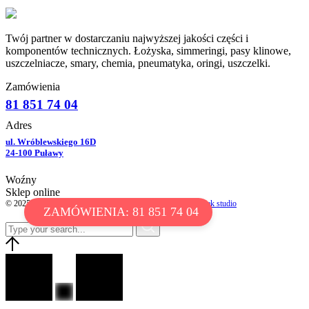
Twój partner w dostarczaniu najwyższej jakości części i
komponentów technicznych. Łożyska, simmeringi, pasy klinowe,
uszczelniacze, smary, chemia, pneumatyka, oringi, uszczelki.
Zamówienia
81 851 74 04
Adres
ul. Wróblewskiego 16D
24-100 Puławy
Woźny
Sklep online
© 2025 WOŹNY ŁOŻYSKA. All Rights Reserved // by
chotek studio
ZAMÓWIENIA: 81 851 74 04