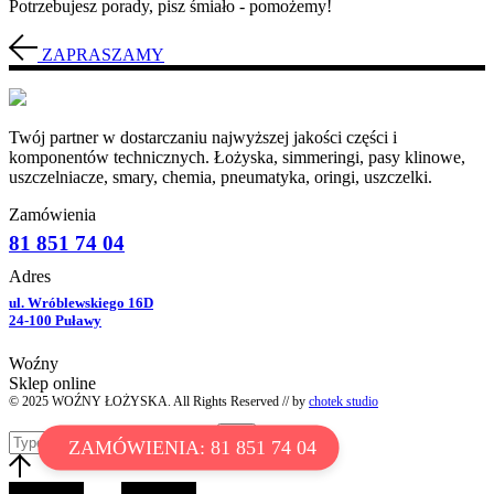
Potrzebujesz porady, pisz śmiało - pomożemy!
ZAPRASZAMY
Twój partner w dostarczaniu najwyższej jakości części i
komponentów technicznych. Łożyska, simmeringi, pasy klinowe,
uszczelniacze, smary, chemia, pneumatyka, oringi, uszczelki.
Zamówienia
81 851 74 04
Adres
ul. Wróblewskiego 16D
24-100 Puławy
Woźny
Sklep online
© 2025 WOŹNY ŁOŻYSKA. All Rights Reserved // by
chotek studio
ZAMÓWIENIA: 81 851 74 04