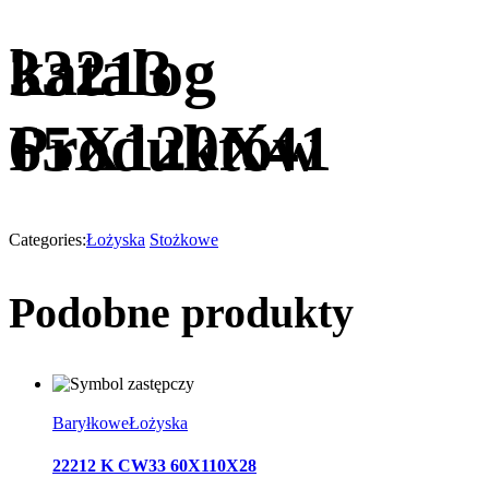
katalog
33213
Produktów
65X120X41
Categories:
Łożyska
Stożkowe
Podobne produkty
Baryłkowe
Łożyska
22212 K CW33 60X110X28