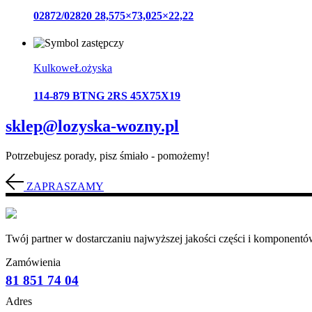
02872/02820 28,575×73,025×22,22
Kulkowe
Łożyska
114-879 BTNG 2RS 45X75X19
sklep@lozyska-wozny.pl
Potrzebujesz porady, pisz śmiało - pomożemy!
ZAPRASZAMY
Twój partner w dostarczaniu najwyższej jakości części i komponentów
Zamówienia
81 851 74 04
Adres