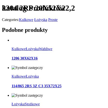
katalog Produktów
3304 2RS 20X52X22,2
Categories:
Kulkowe
Łożyska
Proste
Podobne produkty
Kulkowe
Łożyska
Wahliwe
1206 30X62X16
Kulkowe
Łożyska
114/865 2RS 3Z C3 35X72X25
Łożyska
Stożkowe