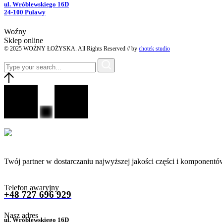
ul. Wróblewskiego 16D
24-100 Puławy
Woźny
Sklep online
© 2025 WOŹNY ŁOŻYSKA. All Rights Reserved // by
chotek studio
Twój partner w dostarczaniu najwyższej jakości części i komponentó
Telefon awaryjny
+48 727 696 929
Nasz adres
ul. Wróblewskiego 16D