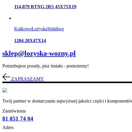
114-879 BTNG 2RS 45X75X19
Kulkowe
Łożyska
Wahliwe
1204 20X47X14
sklep@lozyska-wozny.pl
Potrzebujesz porady, pisz śmiało - pomożemy!
ZAPRASZAMY
Twój partner w dostarczaniu najwyższej jakości części i komponentów
Zamówienia
81 851 74 04
Adres