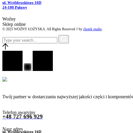
ul. Wróblewskiego 16D
24-100 Puławy
Woźny
Sklep online
© 2025 WOŹNY ŁOŻYSKA. All Rights Reserved // by
chotek studio
Twój partner w dostarczaniu najwyższej jakości części i komponentó
Telefon awaryjny
+48 727 696 929
Nasz adres
ul. Wróblewskiego 16D