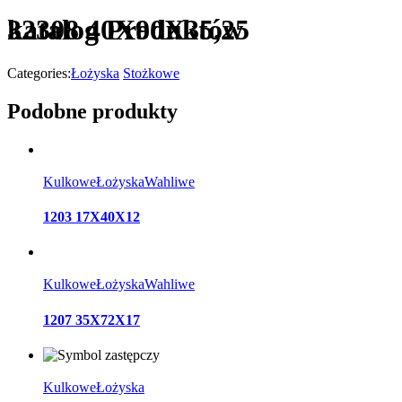
katalog Produktów
32308 40X90X35,25
Categories:
Łożyska
Stożkowe
Podobne produkty
Kulkowe
Łożyska
Wahliwe
1203 17X40X12
Kulkowe
Łożyska
Wahliwe
1207 35X72X17
Kulkowe
Łożyska