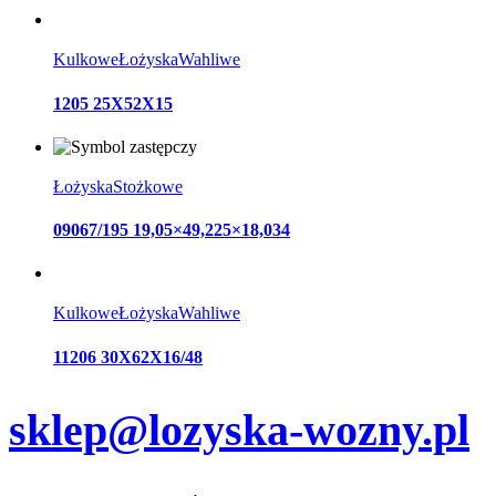
Kulkowe
Łożyska
Wahliwe
1205 25X52X15
Łożyska
Stożkowe
09067/195 19,05×49,225×18,034
Kulkowe
Łożyska
Wahliwe
11206 30X62X16/48
sklep@lozyska-wozny.pl