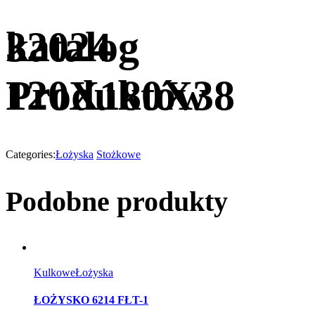
katalog
32024
Produktów
120X180X38
Categories:
Łożyska
Stożkowe
Podobne produkty
Kulkowe
Łożyska
ŁOŻYSKO 6214 FŁT-1