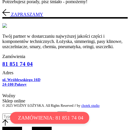
Potrzebujesz porady, pisz śmiało - pomożemy!
ZAPRASZAMY
Twój partner w dostarczaniu najwyższej jakości części i
komponentów technicznych. Łożyska, simmeringi, pasy klinowe,
uszczelniacze, smary, chemia, pneumatyka, oringi, uszczelki.
Zamówienia
81 851 74 04
Adres
ul. Wróblewskiego 16D
24-100 Puławy
Woźny
Sklep online
© 2025 WOŹNY ŁOŻYSKA. All Rights Reserved // by
chotek studio
ZAMÓWIENIA: 81 851 74 04