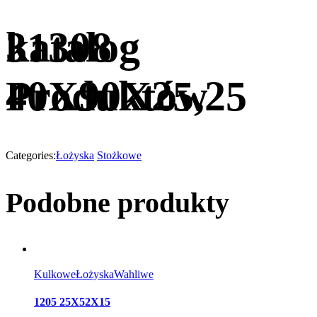
katalog
31308
Produktów
40X90X25,25
Categories:
Łożyska
Stożkowe
Podobne produkty
Kulkowe
Łożyska
Wahliwe
1205 25X52X15