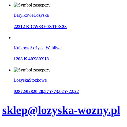
Baryłkowe
Łożyska
22212 K CW33 60X110X28
Kulkowe
Łożyska
Wahliwe
1208 K 40X80X18
Łożyska
Stożkowe
02872/02820 28,575×73,025×22,22
sklep@lozyska-wozny.pl