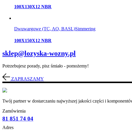
100X130X12 NBR
Dwuwargowe (TC, AO, BASL)
Simmering
100X150X12 NBR
sklep@lozyska-wozny.pl
Potrzebujesz porady, pisz śmiało - pomożemy!
ZAPRASZAMY
Twój partner w dostarczaniu najwyższej jakości części i komponentów
Zamówienia
81 851 74 04
Adres