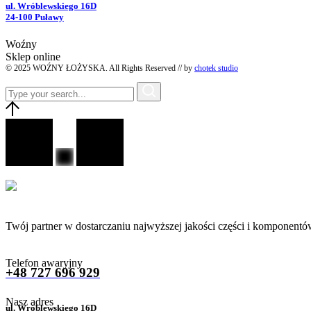
ul. Wróblewskiego 16D
24-100 Puławy
Woźny
Sklep online
© 2025 WOŹNY ŁOŻYSKA. All Rights Reserved // by
chotek studio
Twój partner w dostarczaniu najwyższej jakości części i komponentó
Telefon awaryjny
+48 727 696 929
Nasz adres
ul. Wróblewskiego 16D