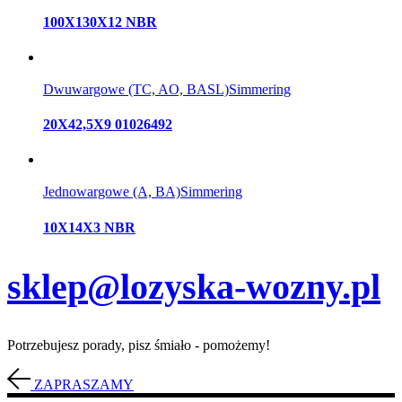
100X130X12 NBR
Dwuwargowe (TC, AO, BASL)
Simmering
20X42,5X9 01026492
Jednowargowe (A, BA)
Simmering
10X14X3 NBR
sklep@lozyska-wozny.pl
Potrzebujesz porady, pisz śmiało - pomożemy!
ZAPRASZAMY