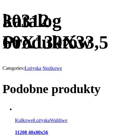
katalog
30312
Produktów
60X130X33,5
Categories:
Łożyska
Stożkowe
Podobne produkty
Kulkowe
Łożyska
Wahliwe
11208 40x80x56