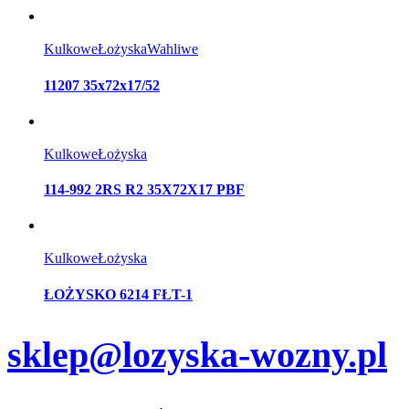
Kulkowe
Łożyska
Wahliwe
11207 35x72x17/52
Kulkowe
Łożyska
114-992 2RS R2 35X72X17 PBF
Kulkowe
Łożyska
ŁOŻYSKO 6214 FŁT-1
sklep@lozyska-wozny.pl