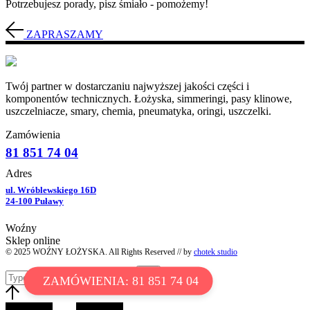
Potrzebujesz porady, pisz śmiało - pomożemy!
ZAPRASZAMY
Twój partner w dostarczaniu najwyższej jakości części i
komponentów technicznych. Łożyska, simmeringi, pasy klinowe,
uszczelniacze, smary, chemia, pneumatyka, oringi, uszczelki.
Zamówienia
81 851 74 04
Adres
ul. Wróblewskiego 16D
24-100 Puławy
Woźny
Sklep online
© 2025 WOŹNY ŁOŻYSKA. All Rights Reserved // by
chotek studio
ZAMÓWIENIA: 81 851 74 04