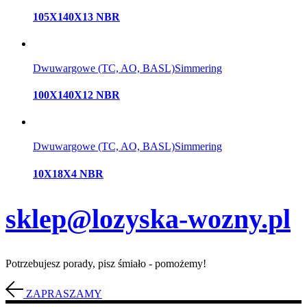
105X140X13 NBR
Dwuwargowe (TC, AO, BASL)
Simmering
100X140X12 NBR
Dwuwargowe (TC, AO, BASL)
Simmering
10X18X4 NBR
sklep@lozyska-wozny.pl
Potrzebujesz porady, pisz śmiało - pomożemy!
ZAPRASZAMY