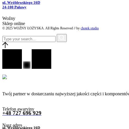
ul. Wróblewskiego 16D
24-100 Puławy
Woźny
Sklep online
© 2025 WOŹNY ŁOŻYSKA. All Rights Reserved // by
chotek studio
Twój partner w dostarczaniu najwyższej jakości części i komponentó
Telefon awaryjny
+48 727 696 929
Nasz adres
ul. Wróblewskiego 16D