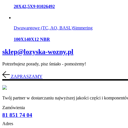
20X42,5X9 01026492
Dwuwargowe (TC, AO, BASL)
Simmering
100X140X12 NBR
sklep@lozyska-wozny.pl
Potrzebujesz porady, pisz śmiało - pomożemy!
ZAPRASZAMY
Twój partner w dostarczaniu najwyższej jakości części i komponentów
Zamówienia
81 851 74 04
Adres