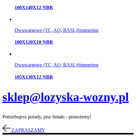
100X140X12 NBR
Dwuwargowe (TC, AO, BASL)
Simmering
100X120X10 NBR
Dwuwargowe (TC, AO, BASL)
Simmering
105X130X12 NBR
sklep@lozyska-wozny.pl
Potrzebujesz porady, pisz śmiało - pomożemy!
ZAPRASZAMY