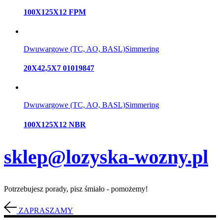
100X125X12 FPM
Dwuwargowe (TC, AO, BASL)
Simmering
20X42,5X7 01019847
Dwuwargowe (TC, AO, BASL)
Simmering
100X125X12 NBR
sklep@lozyska-wozny.pl
Potrzebujesz porady, pisz śmiało - pomożemy!
ZAPRASZAMY