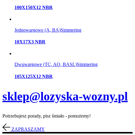
100X150X12 NBR
Jednowargowe (A, BA)
Simmering
10X17X3 NBR
Dwuwargowe (TC, AO, BASL)
Simmering
105X125X12 NBR
sklep@lozyska-wozny.pl
Potrzebujesz porady, pisz śmiało - pomożemy!
ZAPRASZAMY