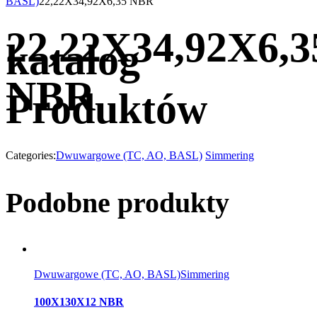
BASL)
22,22X34,92X6,35 NBR
22,22X34,92X6,3
katalog
NBR
Produktów
Categories:
Dwuwargowe (TC, AO, BASL)
Simmering
Podobne produkty
Dwuwargowe (TC, AO, BASL)
Simmering
100X130X12 NBR