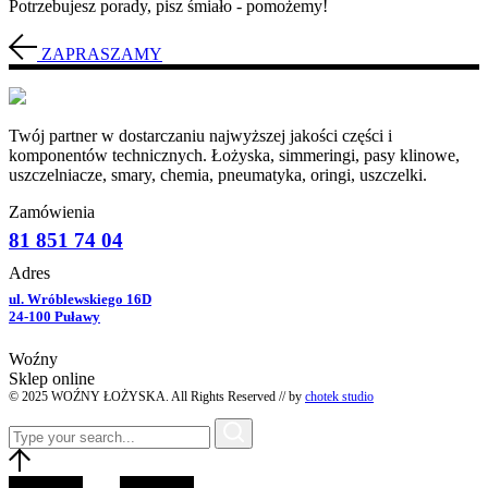
Potrzebujesz porady, pisz śmiało - pomożemy!
ZAPRASZAMY
Twój partner w dostarczaniu najwyższej jakości części i
komponentów technicznych. Łożyska, simmeringi, pasy klinowe,
uszczelniacze, smary, chemia, pneumatyka, oringi, uszczelki.
Zamówienia
81 851 74 04
Adres
ul. Wróblewskiego 16D
24-100 Puławy
Woźny
Sklep online
© 2025 WOŹNY ŁOŻYSKA. All Rights Reserved // by
chotek studio