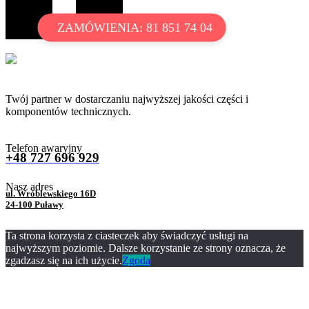
ZAMÓWIENIA: 81 851 74 04
Twój partner w dostarczaniu najwyższej jakości części i
komponentów technicznych.
Telefon awaryjny
+48 727 696 929
Nasz adres
ul. Wróblewskiego 16D
24-100 Puławy
Ta strona korzysta z ciasteczek aby świadczyć usługi na
najwyższym poziomie. Dalsze korzystanie ze strony oznacza, że
zgadzasz się na ich użycie.
Zgoda